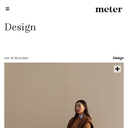
me
me
Design
vor 14 Stunden
Design