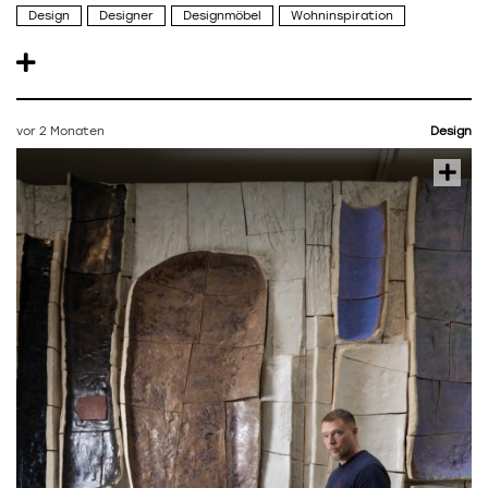
Design
Designer
Designmöbel
Wohninspiration
vor 2 Monaten
Design