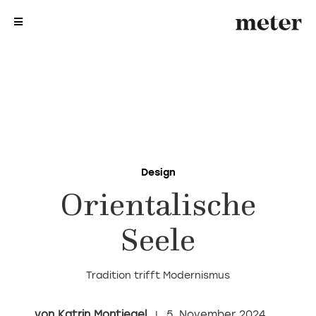
me
me
Design
Orientalische
Seele
Tradition trifft Modernismus
Katrin Montiegel
5. November 2024