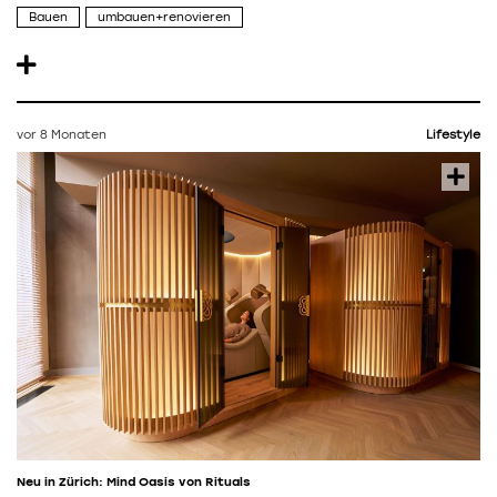
Bauen
umbauen+renovieren
vor 8 Monaten
Lifestyle
Neu in Zürich: Mind Oasis von Rituals