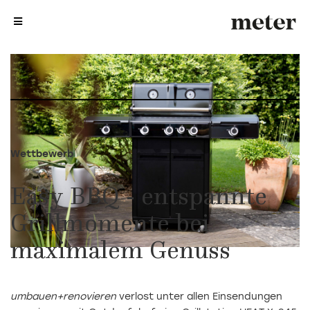
me
me
Wettbewerb
Easy BBQ - entspannte
Grillmomente bei
maximalem Genuss
umbauen+renovieren
verlost unter allen Einsendungen