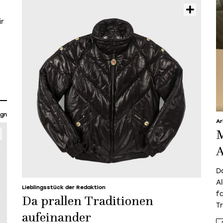
ir
ign
Ar
M
A
D
A
Lieblingsstück der Redaktion
f
Da prallen Traditionen
Tr
aufeinander