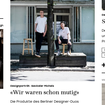
De
S
ign
D
u
P
vo
Designporträt: Geckeler Michels
«Wir waren schon mutig»
Die Produkte des Berliner Designer-Duos