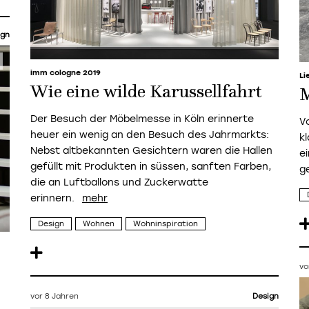
ign
imm cologne 2019
Li
Wie eine wilde Karussellfahrt
Der Besuch der Möbelmesse in Köln erinnerte
V
heuer ein wenig an den Besuch des Jahrmarkts:
k
Nebst altbekannten Gesichtern waren die Hallen
e
gefüllt mit Produkten in süssen, sanften Farben,
g
die an Luftballons und Zuckerwatte
erinnern.
Design
Wohnen
Wohninspiration
vo
vor 8 Jahren
Design