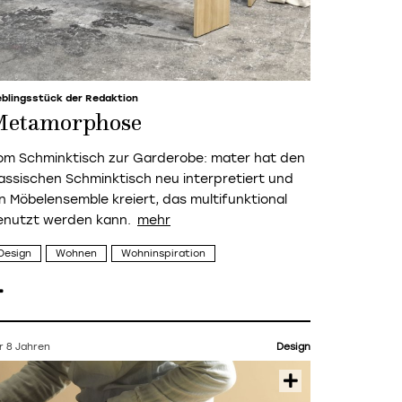
eblingsstück der Redaktion
Metamorphose
om Schminktisch zur Garderobe: mater hat den
lassischen Schminktisch neu interpretiert und
in Möbelensemble kreiert, das multifunktional
enutzt werden kann.
Design
Wohnen
Wohninspiration
r 8 Jahren
Design