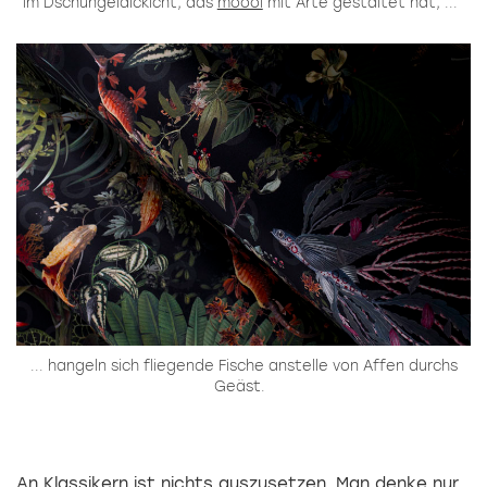
Im Dschungeldickicht, das
moooi
mit Arte gestaltet hat, ...
... hangeln sich fliegende Fische anstelle von Affen durchs
Geäst.
An Klassikern ist nichts auszusetzen. Man denke nur