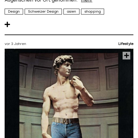
Augenschein vor Ort genommen.
Design
Schweizer Design
asien
shopping
vor 3 Jahren
Lifestyle