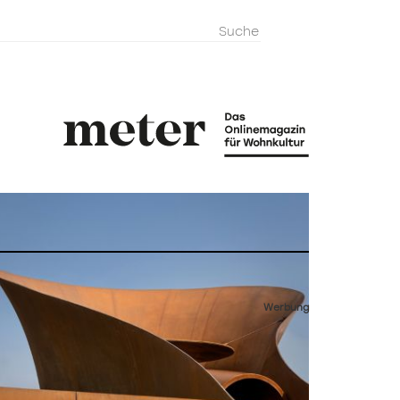
metermagazi
Werbung