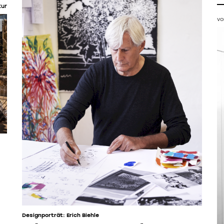
tur
vo
Designporträt: Erich Biehle