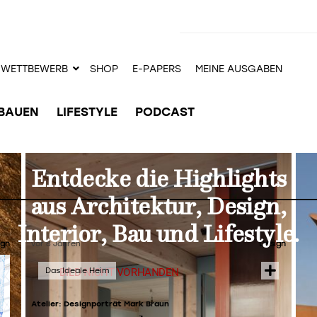
WETTBEWERB
SHOP
E-PAPERS
MEINE AUSGABEN
BAUEN
LIFESTYLE
PODCAST
Entdecke die Highlights
aus Architektur, Design,
Interior, Bau und Lifestyle.
ign
vor 8 Jahren
Design
Atelier: Designporträt Mark Braun