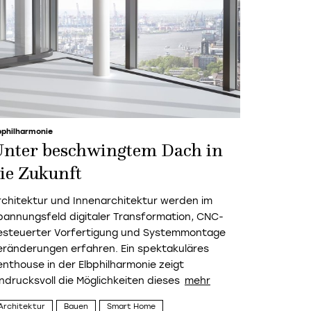
bphilharmonie
nter beschwingtem Dach in
ie Zukunft
rchitektur und Innenarchitektur werden im
pannungsfeld digitaler Transformation, CNC-
esteuerter Vorfertigung und Systemmontage
eränderungen erfahren. Ein spektakuläres
enthouse in der Elbphilharmonie zeigt
indrucksvoll die Möglichkeiten dieses
Architektur
Bauen
Smart Home