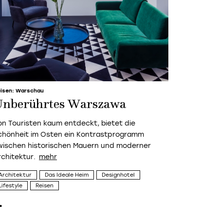
isen: Warschau
nberührtes Warszawa
on Touristen kaum entdeckt, bietet die
chönheit im Osten ein Kontrastprogramm
wischen historischen Mauern und moderner
rchitektur.
Architektur
Das Ideale Heim
Designhotel
Lifestyle
Reisen