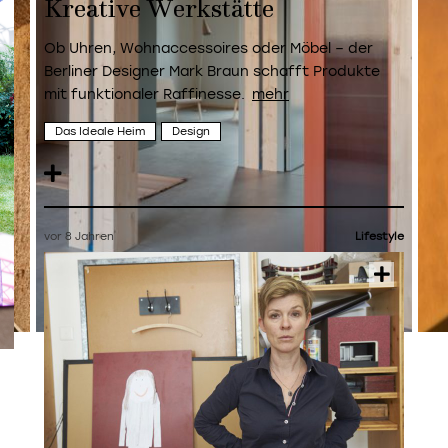
Kreative Werkstätte
Ob Uhren, Wohnaccessoires oder Möbel – der
Berliner Designer Mark Braun schafft Produkte
mit funktionaler Raffinesse.
Das Ideale Heim
Design
vor 8 Jahren
Lifestyle