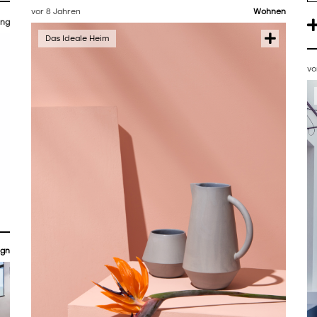
vor 8 Jahren
Wohnen
ng
vo
ign