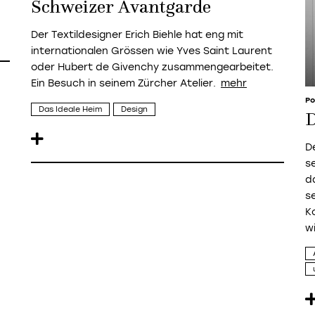
Schweizer Avantgarde
Der Textildesigner Erich Biehle hat eng mit
internationalen Grössen wie Yves Saint Laurent
oder Hubert de Givenchy zusammengearbeitet.
Ein Besuch in seinem Zürcher Atelier.
Po
Das Ideale Heim
Design
D
D
s
d
s
K
w