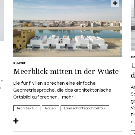
El
Kuwait
U
Meerblick mitten in der Wüste
d
ne
Die fünf Villen sprechen eine einfache
A
e
Geometriesprache, die das architektonische
S
Ortsbild aufbrechen.
g
V
Architektur
Bauen
Landschaftsarchitektur
P
e