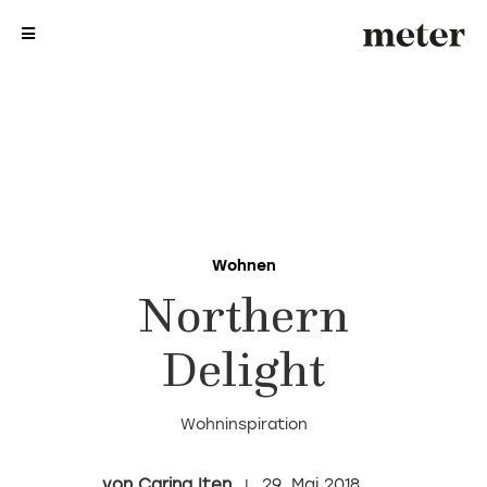
me
me
Wohnen
Northern
Delight
Wohninspiration
Carina Iten
29. Mai 2018