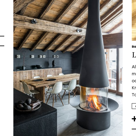
Ba
L
A
m
o
K
T