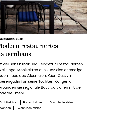
aubünden: Zuoz
odern restauriertes
auernhaus
t viel Sensibilität und Feingefühl restaurierten
wei junge Architekten aus Zuoz das ehemalige
auernhaus des Glasmalers Gian Casty im
berengadin für seine Tochter. Kongenial
erbanden sie regionale Bautraditionen mit der
oderne.
Architektur
Bauernhäuser
Das Ideale Heim
Wohnen
Wohninspiration