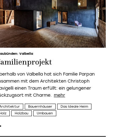
aubünden: Valbella
amilienprojekt
berhalb von Valbella hat sich Familie Parpan
usammen mit dem Architekten Christoph
vigelli einen Traum erfüllt: ein gelungener
ückzugsort mit Charme.
Architektur
Bauernhäuser
Das Ideale Heim
Holz
Holzbau
Umbauen