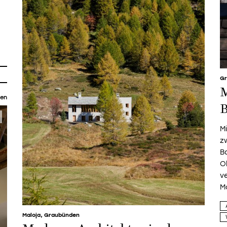
Gr
M
en
B
Mi
z
B
O
v
M
Maloja, Graubünden