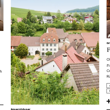
Gr
F
O
z
Ca
ch
R
Bauernhäuser