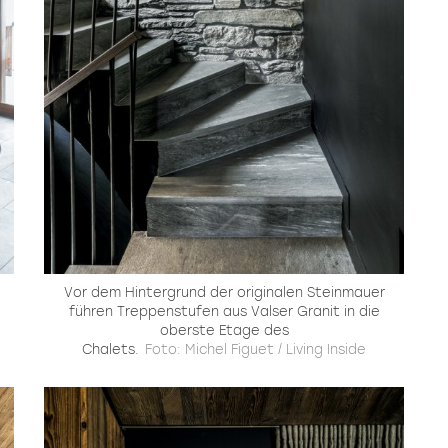
Vor dem Hintergrund der originalen Steinmauer
führen Treppenstufen aus Valser Granit in die
oberste Etage des
Chalets.
Foto: Michel Figuet / Living Inside