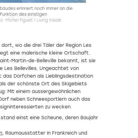
bäudes erinnert noch immer an die
 Funktion des einstigen
o: Michel Figuet / Living Inside
 dort, wo die drei Täler der Region Les
iegt eine malerische kleine Ortschaft.
nt-Martin-de-Belleville bekannt, ist sie
e Les Bellevilles. Ungeachtet von
t das Dörfchen als Lieblingsdestination
 als der schönste Ort des Skigebiets
ug: Mit ­einem aussergewöhnlichen
Dorf neben Schneesportlern auch das
sign­interessierten zu wecken.
le stand einst eine Scheune, deren Baujahr
n
, Raumausstatter in Frankreich und