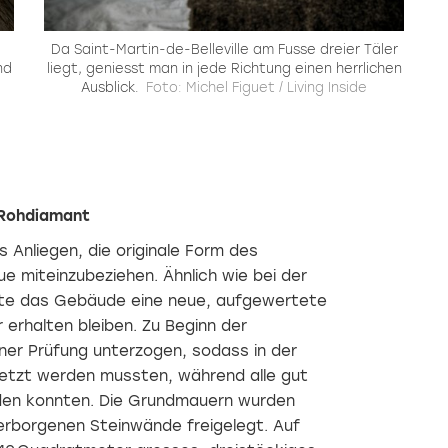
einer
Love
Zwei
Architektur
mehrjährigen,
Neapolitaner
in den
detaillierten
haben
Bergen
Da Saint-Martin-de-Belleville am Fusse dreier Täler
Betrachtung der
in der
Die
nd
liegt, geniesst man in jede Richtung einen herrlichen
Umgebung
Ägäis
Weiterführung
Ausblick.
Foto: Michel Figuet / Living Inside
konnten
einen
von
Christina
Rückzugsort
Handwerk
und
geschaffen,
und
George
in dem
Tradition,
ihr
die
übersetzt
Anwesen
schmucklose
in
auf
Architektur
einen
 Rohdiamant
Mykonos
der
modernen,
nach
Kykladen,
zeitgemässen Ba
 Anliegen, die originale Form des
ihren
Antiquitäten
macht
e miteinzubeziehen. Ähnlich wie bei der
Bedürfnissen
und
das
und
skandinavisches
Wesen
lte das Gebäude eine neue, aufgewertete
denen
Design
des
 erhalten bleiben. Zu Beginn der
des
zu
von
ner Prüfung unterzogen, sodass in der
Ortes
einem
Architekten
Me
perfekt
stimmigen
Duri
setzt werden mussten, während alle gut
umbauen.
Ganzen
Arquint
subtil
den konnten. Die Grundmauern wurden
verschmelzen.
überformten
Hauses
erborgenen Steinwände freigelegt. Auf
«La