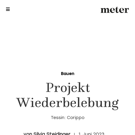
me
me
Bauen
Projekt
Wiederbelebung
Tessin: Corippo
Silvia Steidinger
1. Juni 2023