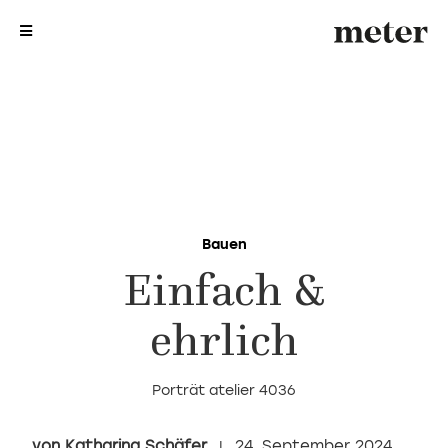
me
me
Bauen
Einfach &
ehrlich
Porträt atelier 4036
Katharina Schäfer
24. September 2024