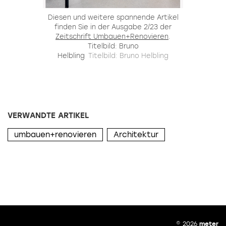
Diesen und weitere spannende Artikel
finden Sie in der Ausgabe 2/23 der
Zeitschrift Umbauen+Renovieren
.
Titelbild: Bruno
Helbling
Titelbild: Bruno Helbling
VERWANDTE ARTIKEL
umbauen+renovieren
Architektur
© 2026
meter