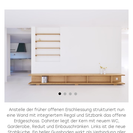
g
Anstelle der früher offenen Erschliessung strukturiert nun
er
eine Wand mit integriertem Regal und Sitzbank das offene
M
Erdgeschoss. Dahinter liegt der Kern mit neuem WC,
Garderobe, Reduit und Einbauschränken. Links ist die neue
Stahlküche. Ein heller Gussboden wirkt als Verbindung aller