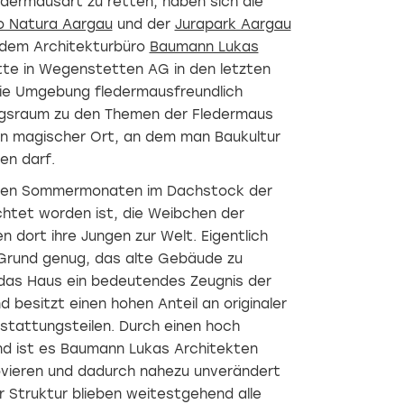
dermausart zu retten, haben sich die
o Natura Aargau
und der
Jurapark Aargau
dem Architekturbüro
Baumann Lukas
tte in Wegenstetten AG in den letzten
ie Umgebung fledermausfreundlich
ngsraum zu den Themen der Fledermaus
ein magischer Ort, an dem man Baukultur
en darf.
n den Sommermonaten im Dachstock der
ichtet worden ist, die Weibchen der
 dort ihre Jungen zur Welt. Eigentlich
Grund genug, das alte Gebäude zu
 das Haus ein bedeutendes Zeugnis der
 besitzt einen hohen Anteil an originaler
stattungsteilen. Durch einen hoch
d ist es Baumann Lukas Architekten
novieren und dadurch nahezu unverändert
r Struktur blieben weitestgehend alle