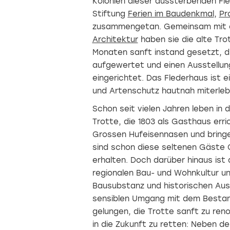
Kolonien dieser aussterbenden Fle
Stiftung
Ferien im Baudenkmal
,
Pr
zusammengetan. Gemeinsam mit 
Architektur
haben sie die alte Tro
Monaten sanft instand gesetzt, d
aufgewertet und einen Ausstellu
eingerichtet. Das Flederhaus ist 
und Artenschutz hautnah miterleb
Schon seit vielen Jahren leben i
Trotte, die 1803 als Gasthaus err
Grossen Hufeisennasen und bringen
sind schon diese seltenen Gäste 
erhalten. Doch darüber hinaus ist
regionalen Bau- und Wohnkultur und
Bausubstanz und historischen Aus
sensiblen Umgang mit dem Bestan
gelungen, die Trotte sanft zu re
in die Zukunft zu retten: Neben de