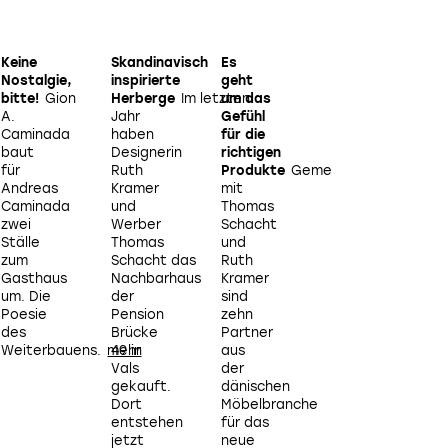
Keine
Skandinavisch
Es
Ein
Nostalgie,
inspirierte
geht
authentischer
bitte!
Gion
Herberge
Im letzten
um das
Ort mit
z
A.
Jahr
Gefühl
Wohlfühlcharakt
s
Caminada
haben
für die
Kühlschränke
baut
Designerin
richtigen
sind
e
für
Ruth
Produkte
Gemeinsam
mit
Andreas
Kramer
mit
frischen
Caminada
und
Thomas
Produkten
E
e
zwei
Werber
Schacht
aus
Ställe
Thomas
und
der Region
zum
Schacht das
Ruth
gefüllt,
Gasthaus
Nachbarhaus
Kramer
an der
um. Die
der
sind
Türe
i
Poesie
Pension
zehn
hängt
des
Brücke
Partner
das
G
Weiterbauens.
49 in
aus
warme
Vals
der
Brot im
i
gekauft.
dänischen
Beutel
Dort
Möbelbranche
und
entstehen
für das
verströmt
d
jetzt
neue
einen