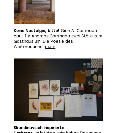
Keine Nostalgie, bitte!
Gion A. Caminada
baut für Andreas Caminada zwei Ställe zum
Gasthaus um. Die Poesie des
Weiterbauens.
Die historische Küche in der Ferienwohnung.
Foto: G
Skandinavisch inspirierte