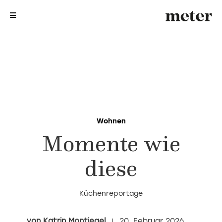
me
me
Wohnen
Momente wie
diese
Küchenreportage
Katrin Montiegel
20. Februar 2026