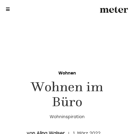
me
me
Wohnen
Wohnen im
Büro
Wohninspiration
Alina Walser
1. März 2022