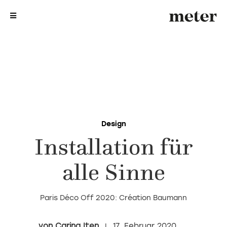
me
me
Design
Installation für
alle Sinne
Paris Déco Off 2020: Création Baumann
Carina Iten
17. Februar 2020