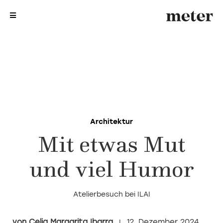
me
me
Architektur
Mit etwas Mut
und viel Humor
Atelierbesuch bei ILAI
Celia Margarita Ibarra
12. Dezember 2024