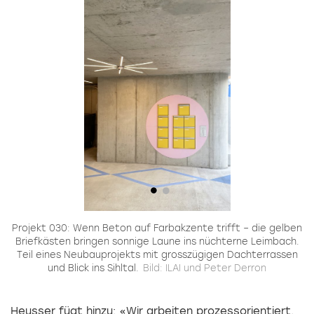
Projekt 030: Wenn Beton auf Farbakzente trifft – die gelben
und
Briefkästen bringen sonnige Laune ins nüchterne Leimbach.
Ge
Teil eines Neubauprojekts mit grosszügigen Dachterrassen
und Blick ins Sihltal.
Bild: ILAI und Peter Derron
Heusser fügt hinzu: «Wir arbeiten prozessorientiert.