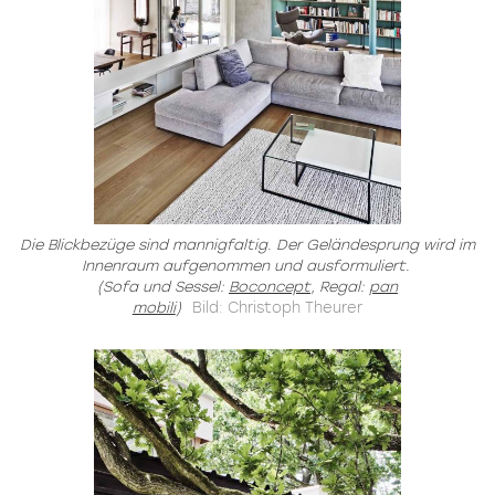
Die Blickbezüge sind mannigfaltig. Der Geländesprung wird im
Innenraum aufgenommen und ausformuliert.
(Sofa und Sessel:
Boconcept
, Regal:
pan
mobili
)
Bild: Christoph Theurer