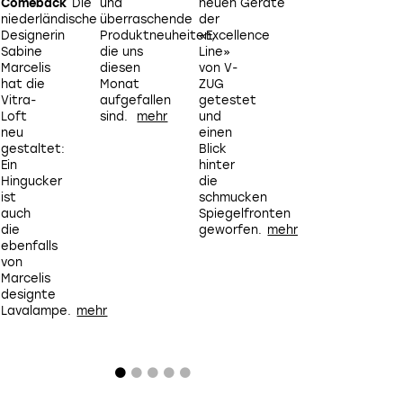
Comeback
Die
und
neuen Geräte
diesjährigen
niederländische
überraschende
der
Ausgabe
s
Designerin
Produktneuheiten,
«Excellence
der «3
Sabine
die uns
Line»
Days
i
Marcelis
diesen
von V-
of
hat die
Monat
ZUG
Design»
Vitra-
aufgefallen
getestet
in
Loft
sind.
und
Kopenhagen.
I
neu
einen
i
gestaltet:
Blick
Ein
hinter
-
Hingucker
die
ist
schmucken
auch
Spiegelfronten
die
geworfen.
ebenfalls
F
von
2
Marcelis
designte
Lavalampe.