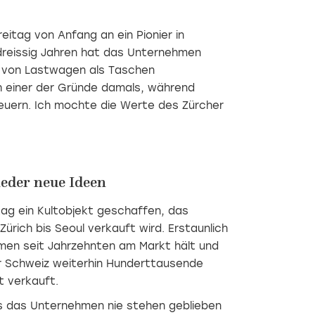
reitag von Anfang an ein Pionier in
 dreissig Jahren hat das Unternehmen
 von Lastwagen als Taschen
 einer der Gründe damals, während
uern. Ich mochte die Werte des Zürcher
eder neue Ideen
ag ein Kultobjekt geschaffen, das
Zürich bis Seoul verkauft wird. Erstaunlich
hmen seit Jahrzehnten am Markt hält und
r Schweiz weiterhin Hunderttausende
Kochen
Postkarte
Wichtiges
für alle
aus
Intermezzo
Aus
 verkauft.
Sinne
Wir
Kopenhagen
Einige Highlights
in
haben die
der
ungewöhnlichen
ss das Unternehmen nie stehen geblieben