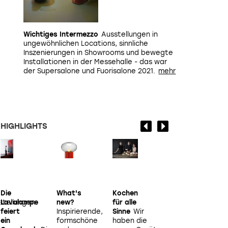
Wichtiges Intermezzo
Ausstellungen in
ungewöhnlichen Locations, sinnliche
Inszenierungen in Showrooms und bewegte
Installationen in der Messehalle - das war
der Supersalone und Fuorisalone 2021.
HIGHLIGHTS
Die
What's
Kochen
Postkarte
stellungen
Lavalampe
new?
für alle
aus
feiert
Inspirierende,
Sinne
Wir
Kopenhagen
Ein
i
ein
formschöne
haben die
der