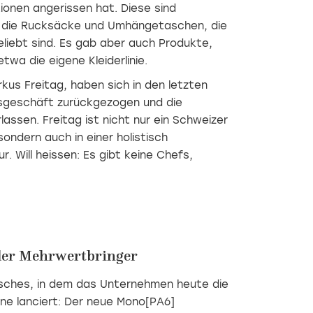
neuen Geräte
diesjährigen
Locations,
ionen angerissen hat. Diese sind
der
Ausgabe
sinnliche
a die Rucksäcke und Umhängetaschen, die
«Excellence
der «3
Inszenierungen
Line»
Days
in
eliebt sind. Es gab aber auch Produkte,
von V-
of
Showrooms
twa die eigene Kleiderlinie.
ZUG
Design»
und
getestet
in
bewegte
kus Freitag, haben sich in den letzten
und
Kopenhagen.
Installationen
sgeschäft zurückgezogen und die
einen
in der
Blick
Messehalle
assen. Freitag ist nicht nur ein Schweizer
hinter
- das
 sondern auch in einer holistisch
die
war
schmucken
der
. Will heissen: Es gibt keine Chefs,
Spiegelfronten
Supersalone
geworfen.
und
Fuorisalone
2021.
ler Mehrwertbringer
isches, in dem das Unternehmen heute die
e lanciert: Der neue Mono[PA6]