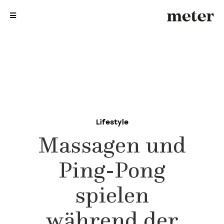
me
me
Lifestyle
Massagen und
Ping-Pong
spielen
während der