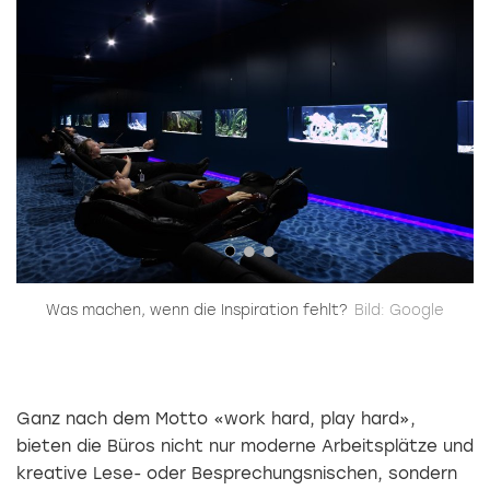
n
Was machen, wenn die Inspiration fehlt?
Bild: Google
B
zt
Ganz nach dem Motto «work hard, play hard»,
bieten die Büros nicht nur moderne Arbeitsplätze und
kreative Lese- oder Besprechungsnischen, sondern