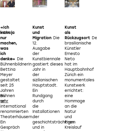
«Ich
Kunst
Kunst
Design
enthal
kann ja
und
als
für den
nur
Migration
Die
Rückzugsort
Der
Augenblick
Wen
z
machen,
12.
brasilianische
die
was
Ausgabe
Künstler
ECAL
b
ich
der
Ernesto
und die
denke»
Die
Kunstbiennale
Neto
australische
Bühnenbildnerin
gastiert dieses
hat im
Marke
i
Bettina
Jahr in
Hauptbahnhof
Aesop
Meyer
der
Zürich ein
ein
gestaltet
sizilianischen
monumentales
gemeinsames
E
seit 25
Hauptstadt.
Kunstwerk
Projekt
Ü
Jahren
Ein
errichtet:
präsentieren,
ten
Bühnen
Rundgang
eine
lohnt
an
durch
Hommage
es sich,
I
international
die
an die
sowohl genau hi
renommierten
Installationen
Natur
als
Theaterhäusern.
der
und
auch möglichst
Ein
geschichtsträchtigen
ihren
tief
Gespräch
und in
Kreislauf
einzuatmen.