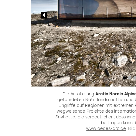
Van
Die Ausstellung
Arctic Nordic Alpin
s-
gefährdeten Naturlandschaften und b
Eingriffe auf Regionen mit extremen
n
wegweisende Projekte des internation
4.
Snøhetta
, die verdeutlichen, dass inn
beitragen kann.
www.aedes-arc.de
Bil