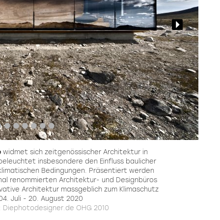
e
widmet sich zeitgenössischer Architektur in
eleuchtet insbesondere den Einfluss baulicher
 klimatischen Bedingungen. Präsentiert werden
al renommierten Architektur- und Designbüros
ovative Architektur massgeblich zum Klimaschutz
04. Juli - 20. August 2020
d: Diephotodesigner.de OHG 2010