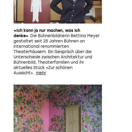
«Ich kann ja nur machen, was ich
denke»
Die Bühnenbildnerin Bettina Meyer
gestaltet seit 25 Jahren Bühnen an
international renommierten
Theaterhäusern. Ein Gespräch über die
Unterschiede zwischen Architektur und
Bühnenbild, Theaterfamilien und ihr
aktuelles Stück «Zur schönen
Aussicht».
Um dem Verschwinden entgegenzuarbeiten und der ei
nachzuspüren baut Klaas Rommelaere überlebensgross
sogenannten
Dark Uncles
seiner eigenen Geschichte. Nebe
18 Wandarbeiten zu sehen sein. In den vielschichtigen, ma
Bildergeschichten seiner textilen Gemälde verschwimmen 
und Situationen aus dem eigenen Alltag zu kraftvollen
Momentaufnahmen.
Bis 09. August 2020; Galerie 
www.galeriezink.de
Bild: Benjako