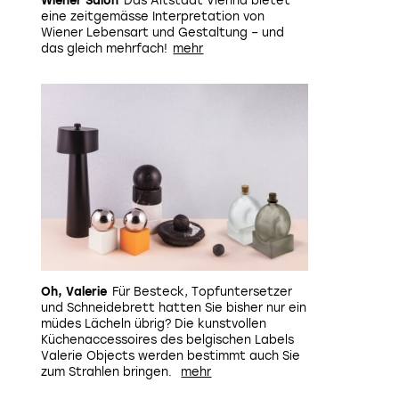
Wiener Salon
Das Altstadt Vienna bietet
eine zeitgemässe Interpretation von
Wiener Lebensart und Gestaltung – und
das gleich mehrfach!
Oh, Valerie
Für Besteck, Topfuntersetzer
und Schneidebrett hatten Sie bisher nur ein
müdes Lächeln übrig? Die kunstvollen
Küchenaccessoires des belgischen Labels
Valerie Objects werden bestimmt auch Sie
zum Strahlen bringen.
Aroma-Diffuser "Ballerina", Design: Aleksandra Zeromska
B