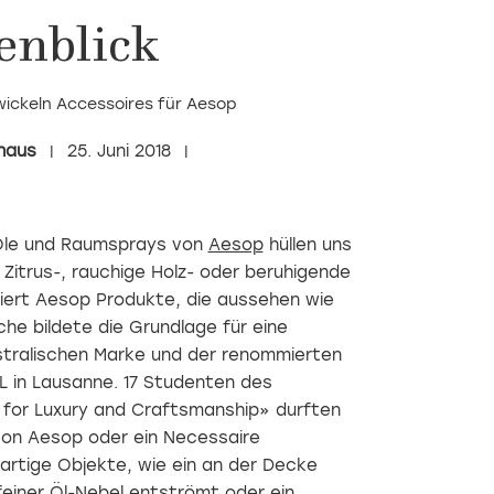
enblick
ickeln Accessoires für Aesop
haus
25. Juni 2018
 Öle und Raumsprays von
Aesop
hüllen uns
 Zitrus-, rauchige Holz- oder beruhigende
eiert Aesop Produkte, die aussehen wie
he bildete die Grundlage für eine
tralischen Marke und der renommierten
 in Lausanne. 17 Studenten des
for Luxury and Craftsmanship» durften
 von Aesop oder ein Necessaire
gartige Objekte, wie ein an der Decke
feiner Öl-Nebel entströmt oder ein