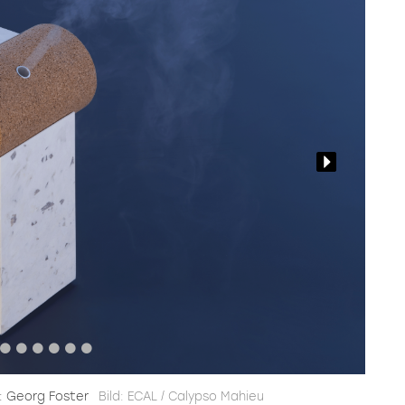
n: Georg Foster
Bild: ECAL / Calypso Mahieu