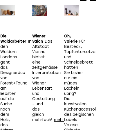
Die
Wiener
Oh,
Kunst
D
Waldarbeiter
In
Salon
Das
Valerie
Für
und
den
Altstadt
Besteck,
Migration
Die
Wäldern
Vienna
Topfuntersetzer
12.
Londons
bietet
und
Ausgabe
geht
eine
Schneidebrett
der
das
zeitgemässe
hatten
Kunstbiennale
Designerduo
Interpretation
Sie bisher
gastiert dieses
von
von
nur ein
Jahr in
Forest+Found
Wiener
müdes
der
am
Lebensart
Lächeln
sizilianischen
liebsten
und
übrig?
Hauptstadt.
l
auf die
Gestaltung
Die
Ein
a
Suche
– und
kunstvollen
Rundgang
nach
das
Küchenaccessoires
durch
dem
gleich
des belgischen
die
Holz,
mehrfach!
Labels
Installationen
H
das
Valerie
der