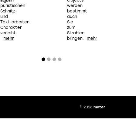
htigen
seinen
Objects
geschichtsträch
puristischen
werden
und in
p
Schnitz-
bestimmt
Verruf
S
und
auch
geratenen
Textilarbeiten
Sie
Stadt.
T
Charakter
zum
verleiht.
Strahlen
v
bringen.
© 2026
meter