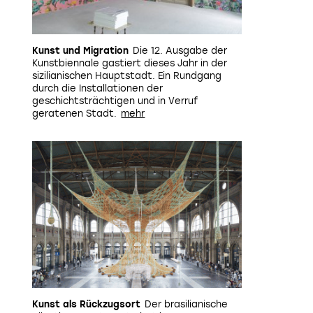
Kunst und Migration
Die 12. Ausgabe der
Kunstbiennale gastiert dieses Jahr in der
sizilianischen Hauptstadt. Ein Rundgang
durch die Installationen der
Der Online-Ausstellungsguide «Meta-Tinguely» führt anhan
geschichtsträchtigen und in Verruf
durch die Sammlung des
Museums Tinguely
. Hinter jeweilig
geratenen Stadt.
dabei Texte, Videos, Bilder, Animationen und gar Spiele r
Tinguely. Eine wahre Entdeckungsrei
www.tinguely.ch
Bild: Schaulager, Laurenz
Kunst als Rückzugsort
Der brasilianische