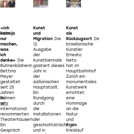
«Ich
Kunst
Kunst
Design
enthal
kann ja
und
als
für den
nur
Migration
Die
Rückzugsort
Der
Augenblick
Wen
z
machen,
12.
brasilianische
die
was
Ausgabe
Künstler
ECAL
b
ich
der
Ernesto
und die
denke»
Die
Kunstbiennale
Neto
australische
Bühnenbildnerin
gastiert dieses
hat im
Marke
i
Bettina
Jahr in
Hauptbahnhof
Aesop
Meyer
der
Zürich ein
ein
gestaltet
sizilianischen
monumentales
gemeinsames
E
seit 25
Hauptstadt.
Kunstwerk
Projekt
Ü
Jahren
Ein
errichtet:
präsentieren,
ten
Bühnen
Rundgang
eine
lohnt
an
durch
Hommage
es sich,
I
international
die
an die
sowohl genau hi
renommierten
Installationen
Natur
als
Theaterhäusern.
der
und
auch möglichst
Ein
geschichtsträchtigen
ihren
tief
Gespräch
und in
Kreislauf
einzuatmen.