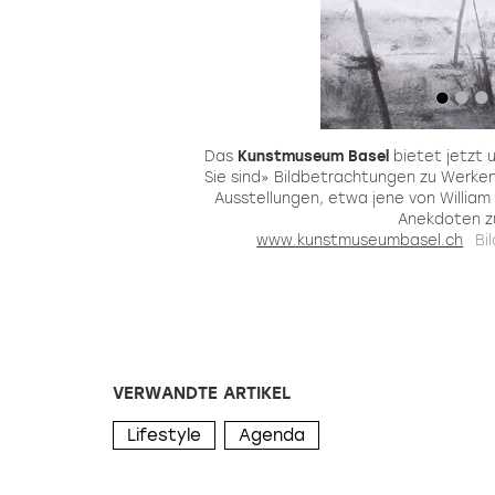
e
Das
Kunstmuseum Basel
bietet jetzt 
en
Sie sind» Bildbetrachtungen zu Werke
den
Ausstellungen, etwa jene von Willia
der
Anekdoten z
www.kunstmuseumbasel.ch
Bi
VERWANDTE ARTIKEL
Lifestyle
Agenda