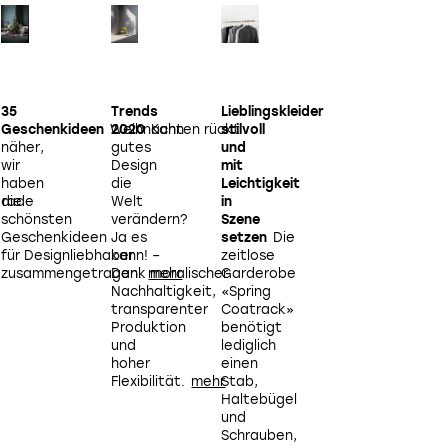
35
Trends
Lieblingskleider
Interieur
L
Geschenkideen
Weihnachten rückt
2020
Kann
stilvoll
im
f
näher,
gutes
und
Wandel
v
wir
Design
mit
der
F
haben
die
Leichtigkeit
Zeit
Gewohnt
rade
die
Welt
in
wird
schönsten
verändern?
Szene
schon
Geschenkideen
Ja es
setzen
Die
lange,
für Designliebhaber
kann! –
zeitlose
doch
s
zusammengetragen.
Dank moralischer
Garderobe
das
Nachhaltigkeit,
«Spring
Wie
transparenter
Coatrack»
hat
Produktion
benötigt
sich im
und
lediglich
Lauf
hoher
einen
der
Flexibilität.
Stab,
Zeit
Haltebügel
stark
und
gewandelt.
Schrauben,
Zwei
S