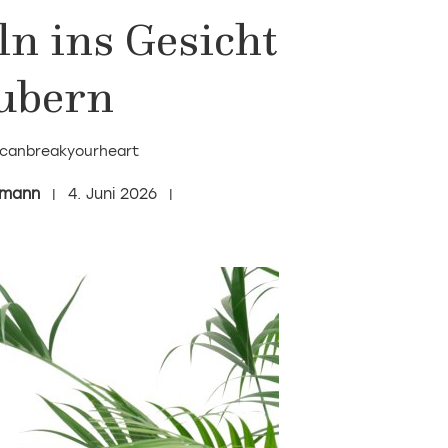
n ins Gesicht
ubern
tcanbreakyourheart
umann
4. Juni 2026