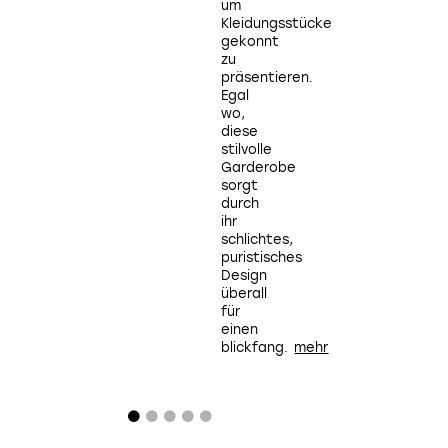
um
Ausstellungen,
Kleidungsstücke
eine in
gekonnt
Weil
zu
am
i
präsentieren.
Rhein
Egal
und die
wo,
andere
diese
in
stilvolle
Zürich,
Garderobe
geben
sorgt
aktuell
k
durch
Einblick
ihr
in die
schlichtes,
vielseitige
puristisches
Geschichte
Design
des
überall
Interieurs.
i
für
v
einen
P
blickfang.