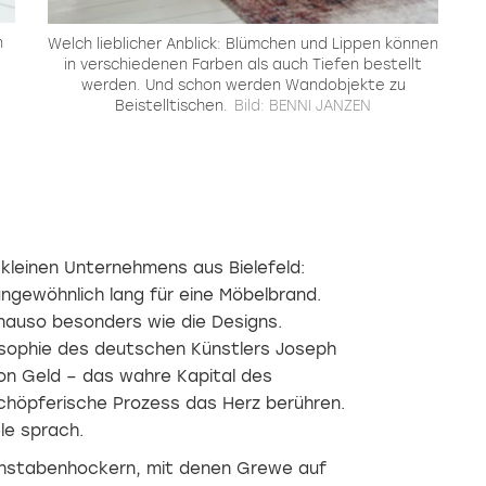
n
Welch lieblicher Anblick: Blümchen und Lippen können
in verschiedenen Farben als auch Tiefen bestellt
werden. Und schon werden Wandobjekte zu
Beistelltischen.
Bild: BENNI JANZEN
Lieblingskleider
Interieur
Leicht,
stilvoll
im
flexibel,
und
Wandel
vielseitig:
mit
der
Funktionalität
Leichtigkeit
Zeit
Gewohnt
im
in
wird
Möbeldesign
Ge
Szene
schon
dieses
setzen
Die
lange,
Jahr
leinen Unternehmens aus Bielefeld:
zeitlose
doch
sind
ngewöhnlich lang für eine Möbelbrand.
Garderobe
das
funktionale
«Spring
Wie
und
nauso besonders wie die Designs.
Coatrack»
hat
anpassbare
ilosophie des deutschen Künstlers Joseph
benötigt
sich im
Möbel
lediglich
Lauf
besonders
von Geld – das wahre Kapital des
einen
der
gefragt,
höpferische Prozess das Herz berühren.
Stab,
Zeit
wenn
le sprach.
Haltebügel
stark
etwa
und
gewandelt.
das
chstabenhockern, mit denen Grewe auf
Schrauben,
Zwei
Schlaf-