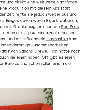
um
Ausstellungen,
oder
erte und direkt eine weltweite Nachfrage
Kleidungsstücke
eine in
Wohnzimmer
eine Produktion mit diesem Kickstart
gekonnt
Weil
temporär
der Zeit reifte sie jedoch weiter aus und
zu
am
ins
präsentieren.
Rhein
Home
u. Einiges davon waren Eigenkreationen,
Egal
und die
Office
on mit Grafikdesigner:innen wie
Red Fries
wo,
andere
umgewandelt
diese
in
werden
te man die «Lips», einen zuckersüssen
stilvolle
Zürich,
muss.
hs. Und mit Influencerin
Carmushka
kam
Garderobe
geben
Auch
tünden derartige Zusammenarbeiten
sorgt
aktuell
kleine
durch
Einblick
Räume
e Natur von Sascha Grewe. «Ich hatte noch
ihr
in die
entfalten
auch nie einen haben. Oft gibt es einen
schlichtes,
vielseitige
durch
puristisches
Geschichte
clevere
ar Bälle zu und schon rollen einem die
Design
des
Möbel
überall
Interieurs.
ihr
für
volles
einen
Potenzial.
blickfang.