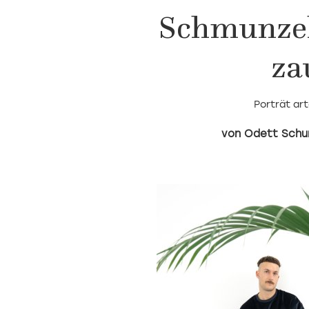
Schmunzel
za
Porträt ar
Odett Sch