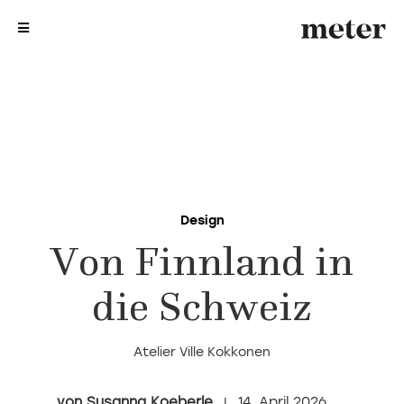
me
me
Design
Von Finnland in
die Schweiz
Atelier Ville Kokkonen
Susanna Koeberle
14. April 2026