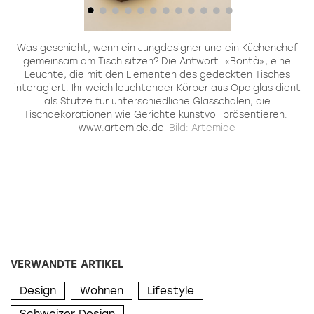
en
Was geschieht, wenn ein Jungdesigner und ein Küchenchef
s
gemeinsam am Tisch sitzen? Die Antwort: «Bontà», eine
e
Leuchte, die mit den Elementen des gedeckten Tisches
interagiert. Ihr weich leuchtender Körper aus Opalglas dient
s
n
als Stütze für unterschiedliche Glasschalen, die
Tischdekorationen wie Gerichte kunstvoll präsentieren.
www.artemide.de
Bild: Artemide
VERWANDTE ARTIKEL
Design
Wohnen
Lifestyle