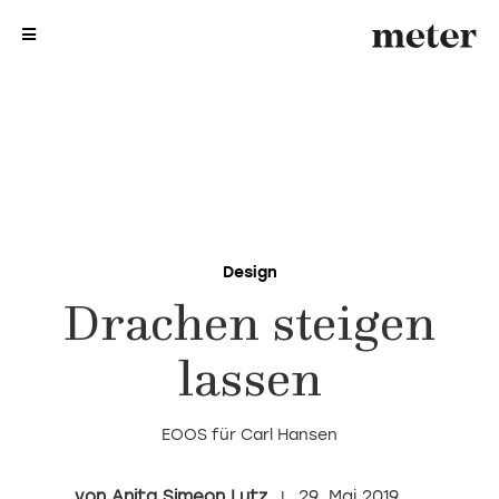
me
me
Design
Drachen steigen
lassen
EOOS für Carl Hansen
Anita Simeon Lutz
29. Mai 2019