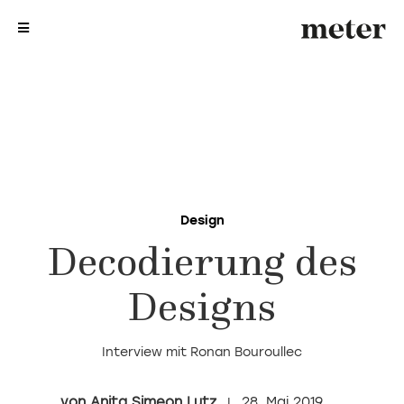
me
me
Design
Decodierung des
Designs
Interview mit Ronan Bouroullec
Anita Simeon Lutz
28. Mai 2019