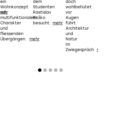
ein
dem
doch
perfekt
Wohnkonzept
Studenten
wohlbehütet
umbauen.
mit
Rastislav
vor
multifunktionalem
Boško
Augen
Charakter
besucht.
führt.
und
Architektur
fliessenden
und
Übergängen.
Natur
im
Zwiegespräch.
Die grosszügigen Fenster lassen die Grenzen zwischen Inne
verschwinden.
Bild: Felix Michaud