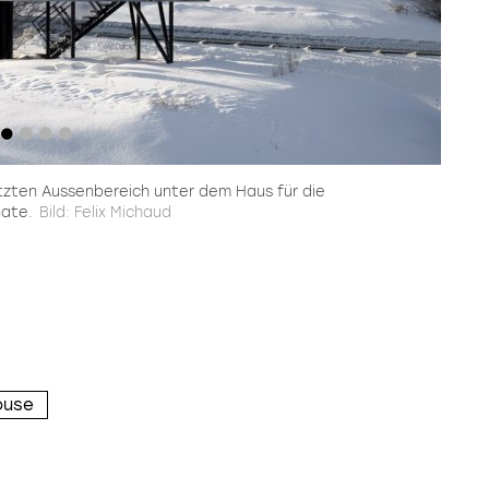
doch
perfekt
stimmigen
wohlbehütet
umbauen.
Ganzen
vor
verschmelzen.
Augen
führt.
Architektur
und
Natur
im
Zwiegespräch.
tzten Aussenbereich unter dem Haus für die
ate.
Bild: Felix Michaud
ouse