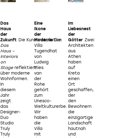
Das
Eine
Im
Sommerhaus
Da
Haus
Ikone
Liebesnest
einer
der
der
der
mehrjährigen,
Zukunft
Die Kunstinstallation
Moderne
Die
Götter
Zwei
detaillierten
Das
Villa
Architekten
Betrachtung der
i
Haus –
Tugendhat
aus
Umgebung
Interiors
von
Athen
konnten
on
Ludwig
haben
Christina
Stage
reflektiert
Mies
auf
und
über moderne
van
Kreta
George
Wohnformen.
der
einen
ihr
d
In
Rohe
Ort
Anwesen
diesem
gehört
geschaffen,
auf
Jahr
zum
der
Mykonos
zeigt
Unesco-
den
nach
das
Weltkulturerbe.
Bewohnern
ihren
Designer-
Wir
die
Bedürfnissen
s
Duo
haben
einzigartige
und
Studio
die
Landschaft
denen
Truly
Villa
hautnah
des
Truly
mit
und
Ortes