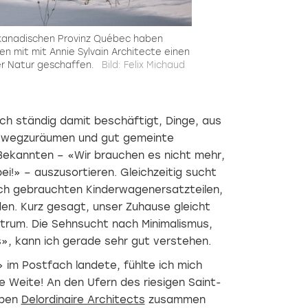
 kanadischen Provinz Québec haben
n mit mit Annie Sylvain Architecte einen
der Natur geschaffen.
Bild: Felix Michaud
lich ständig damit beschäftigt, Dinge, aus
, wegzuräumen und gut gemeinte
ekannten – «Wir brauchen es nicht mehr,
bei!» – auszusortieren. Gleichzeitig sucht
ach gebrauchten Kinderwagenersatzteilen,
en. Kurz gesagt, unser Zuhause gleicht
trum. Die Sehnsucht nach Minimalismus,
», kann ich gerade sehr gut verstehen.
» im Postfach landete, fühlte ich mich
e Weite! An den Ufern des riesigen Saint-
aben
Delordinaire Architects
zusammen