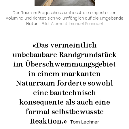
e
Der Raum im Erdgeschoss umfliesst die eingestellten
E
Volumina und richtet sich vollumfänglich auf die umgebende
Natur.
Bild: Albrecht Imanuel Schnabel
«Das vermeintlich
unbebaubare Randgrundstück
im Überschwemmungsgebiet
in einem markanten
Naturraum forderte sowohl
eine bautechnisch
konsequente als auch eine
formal selbstbewusste
Reaktion.»