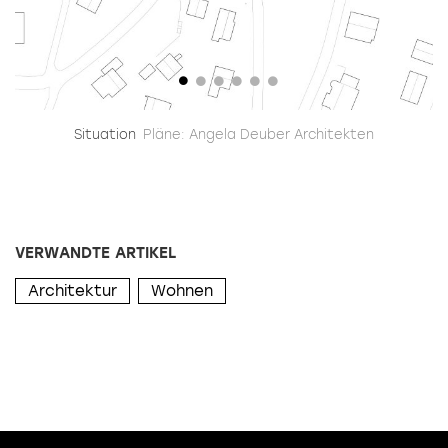
Situation
Pläne: Angela Deuber Architekten
G
VERWANDTE ARTIKEL
Architektur
Wohnen