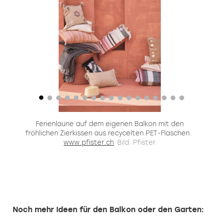
en
Ferienlaune auf dem eigenen Balkon mit den
ng
fröhlichen Zierkissen aus recycelten PET-Flaschen.
www.pfister.ch
Bild: Pfister
für
h
ag
Noch mehr Ideen für den Balkon oder den Garten: