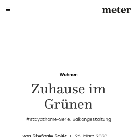
me
me
Wohnen
Zuhause im
Grünen
#stayathome-Serie: Balkongestaltung
Stefanie Solèr
26. März 2020