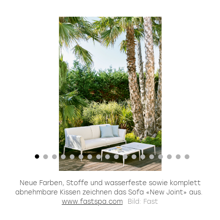
Neue Farben, Stoffe und wasserfeste sowie komplett
«
abnehmbare Kissen zeichnen das Sofa «New Joint» aus.
si
www.fastspa.com
Bild: Fast
i