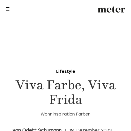
me
me
Lifestyle
Viva Farbe, Viva
Frida
Wohninspiration Farben
Odett Schumann
19. Dezember 2023