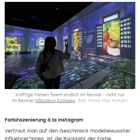
Kräftige Farben feiern endlich ihr Revival – nicht nur
im Berliner
Nåpoleon Komplex
.
Bild: Morris Mac Matzen
Farbinszenierung à la Instagram
Vertraut man auf den Geschmack modebewusster
Influencer*innen, ist die Rückkehr der Farbe