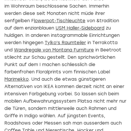
im Wohnraum beschlossene Sachen. Immerhin
werden diese seit Monaten nicht müde ihrer
senfgelben F
lowerpot-Tischleuchte
von &tradition
auf dem enzianblauen
USM Haller-Sideboard
zu
huldigen. In anderen instagrammable Einrichtungen
werden hingegen
Tylko's Raumteiler
in Terrakotta
und
Wandregale von Montana Furniture
in Beetroot
stilecht zur Schau gestellt. Den sprichwörtlichen
Punkt auf dem I machen schliesslich die
farbenfrohen Floralprints vom finnischen Label
Marimekko
. Und auch die etwas günstigeren
Alternativen von IKEA kommen derzeit nicht an einer
intensiven Farbgebung vorbei. So lassen sich beim
mobilen Aufbewahrungssystem Platsa nicht mehr nur
die Türen, sondern mittlerweile auch Rahmen und
Griffe in Indigo wählen. Auf jüngsten Events,
Roadshows oder Messen sah man ausserdem auch
Coffee Table und Nierentische, Hocker und