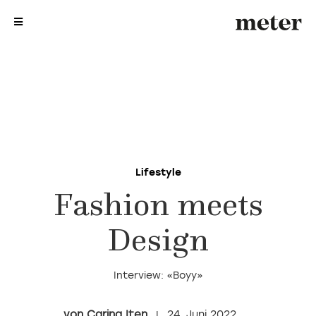
me
me
Lifestyle
Fashion meets
Design
Interview: «Boyy»
Carina Iten
24. Juni 2022