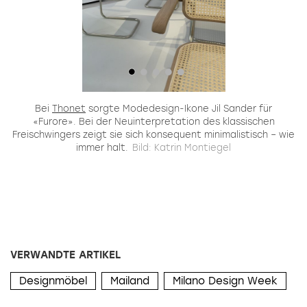
ne
Bei
Thonet
sorgte Modedesign-Ikone Jil Sander für
«Furore». Bei der Neuinterpretation des klassischen
H
Freischwingers zeigt sie sich konsequent minimalistisch – wie
immer halt.
Bild: Katrin Montiegel
B
VERWANDTE ARTIKEL
Designmöbel
Mailand
Milano Design Week