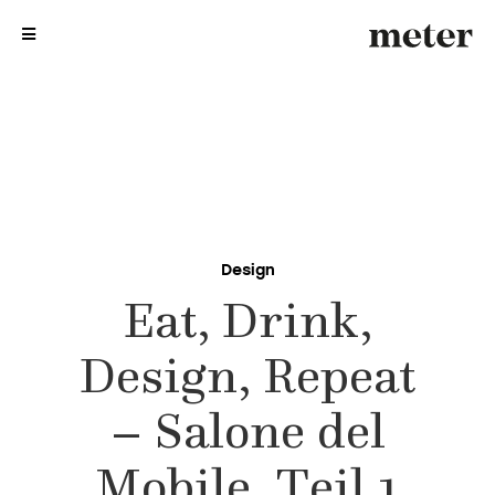
me
me
Design
Eat, Drink,
Design, Repeat
– Salone del
Mobile, Teil 1