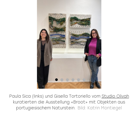
i
Paula Sica (links) und Gisella Tortoriello vom
Studio Olivah
A
n
kuratierten die Ausstellung «Broot» mit Objekten aus
portugiesischem Naturstein.
Bild: Katrin Montiegel
r.
on