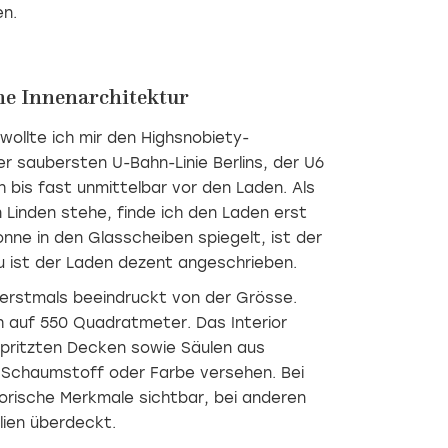
n.
he Innenarchitektur
wollte ich mir den Highsnobiety-
r saubersten U-Bahn-Linie Berlins, der U6
 bis fast unmittelbar vor den Laden. Als
n Linden stehe, finde ich den Laden erst
nne in den Glasscheiben spiegelt, ist der
 ist der Laden dezent angeschrieben.
h erstmals beeindruckt von der Grösse.
 auf 550 Quadratmeter. Das Interior
pritzten Decken sowie Säulen aus
Hanya
Jäll &
Im
t Schaumstoff oder Farbe versehen. Bei
Leo
In
Tofta
In
Einklang
torische Merkmale sichtbar, bei anderen
unserer
unserer
mit der
Serie «10
Serie
Natur
Mit
lien überdeckt.
Fragen
«10
der