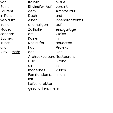
von
Kölner
NOE9
an …»
Saint
Rheinufer
Auf
vereint
sprechen
a
Laurent
dem
Architektur
wir mit
in Paris
Dach
und
Personen
w
verkauft
einer
Innenarchitektur
aus
keine
ehemaligen
auf
dem
Mode,
Zollhalle
einzigartige
Kreativbereich
sondern
am
Weise.
über
Bücher,
Kölner
Ihr
Design,
Kunst
Rheinufer
neuestes
Geschmack,
und
hat
Projekt:
Stil und
Vinyl.
das
Das
das
Architekturbüro
Restaurant
Leben.
DIIIP
Granò
Diesmal
ein
in
mit Innenarchitek
B
modernes
Zürich.
Hanya
Familiendomizil
Leo.
mit
Loftcharakter
geschaffen.
S
J