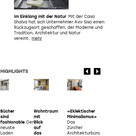
Im Einklang mit der Natur
Mit der Casa
Shalva hat sich Unternehmer Aviv Siso einen
Rückzugsort geschaffen, der Moderne und
Tradition, Architektur und Natur
vereint.
HIGHLIGHTS
Bücher
Wohntraum
«Eklektischer
Hanya
J
sind
mit
Minimalismus»
Leo
In
fashionable
Der
Blick
Das
unserer
neuste
auf
Zürcher
Serie «10
S
Laden
das
Architekturbüro
Fragen