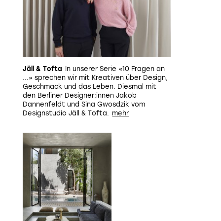
Jäll & Tofta
In unserer Serie «10 Fragen an
Die Farben und Formen der Innenarchitektur sind matt geh
...» sprechen wir mit Kreativen über Design,
die Accessoires hervor.
Bild: David To
Geschmack und das Leben. Diesmal mit
den Berliner Designer:innen Jakob
Dannenfeldt und Sina Gwosdzik vom
Designstudio Jäll & Tofta.