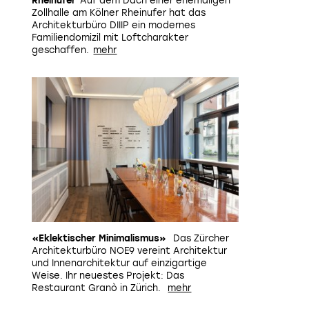
Rheinufer
Auf dem Dach einer ehemaligen
Zollhalle am Kölner Rheinufer hat das
Architekturbüro DIIIP ein modernes
Familiendomizil mit Loftcharakter
geschaffen.
Halb verputzte Wände treffen auf kühle Stahlelemente
«Eklektischer Minimalismus»
Das Zürcher
Architekturbüro NOE9 vereint Architektur
und Innenarchitektur auf einzigartige
Weise. Ihr neuestes Projekt: Das
Restaurant Granò in Zürich.