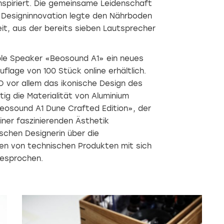
nspiriert. Die gemeinsame Leidenschaft
Designinnovation legte den Nährboden
it, aus der bereits sieben Lautsprecher
ble Speaker «Beosound A1» ein neues
Auflage von 100 Stück online erhältlich.
&O vor allem das ikonische Design des
tig die Materialität von Aluminium
Beosound A1 Dune Crafted Edition», der
einer faszinierenden Ästhetik
ischen Designerin über die
en von technischen Produkten mit sich
gesprochen.