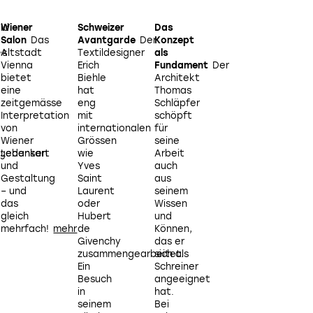
id
Wiener
Schweizer
Das
Wandspektakel
B
Salon
Das
Avantgarde
Der
Konzept
aufs
k
es
Altstadt
Textildesigner
als
Herz:
Vienna
Erich
Fundament
Der
Wie
bietet
Biehle
Architekt
oft
eine
hat
Thomas
warst
zeitgemässe
eng
Schläpfer
du
d
Interpretation
mit
schöpft
voller
von
internationalen
für
Motivation
Wiener
Grössen
seine
deine
sgedanken
Lebensart
wie
Arbeit
weissen
und
Yves
auch
Wände
Gestaltung
Saint
aus
einzufärben,
s
– und
Laurent
seinem
nachdem
das
oder
Wissen
du
gleich
Hubert
und
irgendwo
mehrfach!
de
Können,
gesehen
Givenchy
das er
hast,
zusammengearbeitet.
sich als
wie toll
Ein
Schreiner
eine
Besuch
angeeignet
Wand
in
hat.
aussieht,
seinem
Bei
wenn