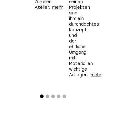
Zürcher
seinen
sie dir
Atelier.
Projekten
die
sind
hypnotisierende
ihm ein
Tapete
durchdachtes
von
Konzept
Timorous
und
Beasties
der
oder
ehrliche
ein
Umgang
sattes
mit
Türkis
Materialien
entgegenschreit
wichtige
...
Anliegen.