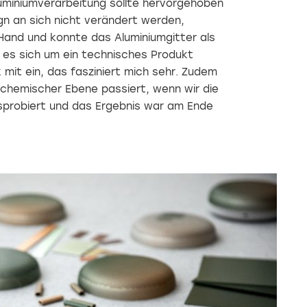
miniumverarbeitung sollte hervorgehoben
seinen
sie dir
Projekten
die
gn an sich nicht verändert werden,
sind
hypnotisierende
Hand und konnte das Aluminiumgitter als
ihm ein
Tapete
durchdachtes
von
 es sich um ein technisches Produkt
Konzept
Timorous
k mit ein, das fasziniert mich sehr. Zudem
und
Beasties
 chemischer Ebene passiert, wenn wir die
der
oder
ehrliche
ein
usprobiert und das Ergebnis war am Ende
Umgang
sattes
mit
Türkis
Materialien
entgegenschreit?
wichtige
...
Anliegen.