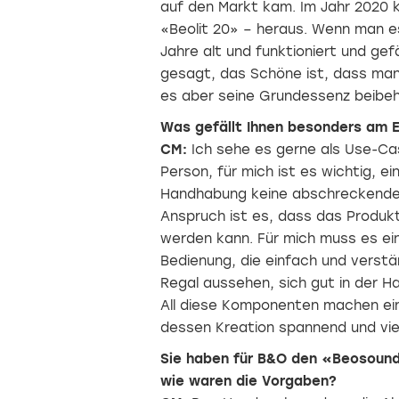
auf den Markt kam. Im Jahr 2020 k
«Beolit 20» – heraus. Wenn man es
Jahre alt und funktioniert und g
gesagt, das Schöne ist, dass man
es aber seine Grundessenz beibehäl
Was gefällt Ihnen besonders am 
CM:
Ich sehe es gerne als Use-Cas
Person, für mich ist es wichtig, ei
Handhabung keine abschreckende 
Anspruch ist es, dass das Produkt 
werden kann. Für mich muss es ein
Bedienung, die einfach und verstän
Regal aussehen, sich gut in der H
All diese Komponenten machen ei
dessen Kreation spannend und viel
Sie haben für B&O den «Beosound
wie waren die Vorgaben?