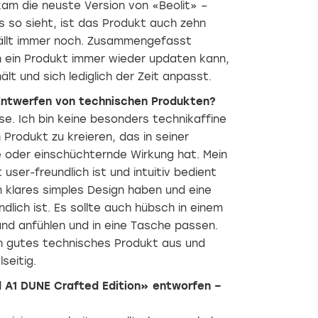
am die neuste Version von «Beolit» –
 so sieht, ist das Produkt auch zehn
Das
Wandspektakel
Blickfang
Hand
Schne
efällt immer noch. Zusammengefasst
Konzept
aufs
kreiert
als
Herz:
Wohnaccessoir
 ein Produkt immer wieder updaten kann,
Fundament
Der
Wie
mit
t und sich lediglich der Zeit anpasst.
Architekt
oft
sanfter
Thomas
warst
Formensprache,
Entwerfen von technischen Produkten?
Schläpfer
du
die
schöpft
voller
stark
e. Ich bin keine besonders technikaffine
für
Motivation
mit
n Produkt zu kreieren, das in seiner
seine
deine
dem
oder einschüchternde Wirkung hat. Mein
Arbeit
weissen
Nachhaltigkeit
auch
Wände
verwoben
user-freundlich ist und intuitiv bedient
aus
einzufärben,
sind.
 klares simples Design haben und eine
seinem
nachdem
Wissen
du
dlich ist. Es sollte auch hübsch in einem
und
irgendwo
and anfühlen und in eine Tasche passen.
Können,
gesehen
n gutes technisches Produkt aus und
das er
hast,
sich als
wie toll
seitig.
Schreiner
eine
angeeignet
Wand
 A1 DUNE Crafted Edition» entworfen –
hat.
aussieht,
Bei
wenn