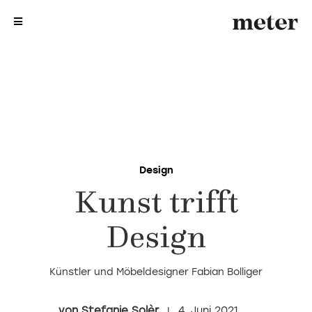
me
me
Design
Kunst trifft
Design
Künstler und Möbeldesigner Fabian Bolliger
Stefanie Solèr
4. Juni 2021