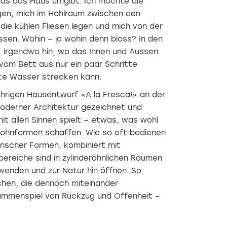
as das Haus umgibt. Ich möchte die
gen, mich im Hohlraum zwischen den
ie kühlen Fliesen legen und mich von der
sen. Wohin – ja wohin denn bloss? In den
, irgendwo hin, wo das Innen und Aussen
vom Bett aus nur ein paar Schritte
lte Wasser strecken kann.
ährigen Hausentwurf «A la Fresca!» an der
moderner Architektur gezeichnet und
it allen Sinnen spielt – etwas, was wohl
ohnformen schaffen. Wie so oft bedienen
rischer Formen, kombiniert mit
bereiche sind in zylinderähnlichen Räumen
wenden und zur Natur hin öffnen. So
hen, die dennoch miteinander
ammenspiel von Rückzug und Offenheit –