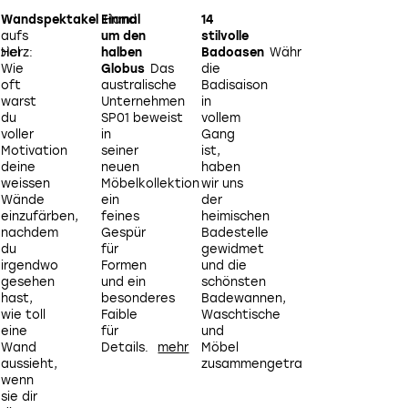
Wandspektakel
Einmal
Hand
14
7
aufs
um den
stilvolle
Inspirationen
piel
Herz:
halben
Badoasen
Während
für
Wie
Globus
Das
die
kleine
oft
australische
Badisaison
Wohnungen
Wen
warst
Unternehmen
in
Platz
du
SP01 beweist
vollem
sollte
voller
in
Gang
keinen
W
Motivation
seiner
ist,
Verzicht
deine
neuen
haben
auf
d
weissen
Möbelkollektion
wir uns
grossartigen
Wände
ein
der
Stil
einzufärben,
feines
heimischen
bedeuten!
nachdem
Gespür
Badestelle
Wir
du
für
gewidmet
stellen
irgendwo
Formen
und die
clevere
gesehen
und ein
schönsten
Interieurideen
hast,
besonderes
Badewannen,
vor, die
wie toll
Faible
Waschtische
nicht
eine
für
und
nur in
Wand
Details.
Möbel
kleinen
aussieht,
zusammengetragen.
Wohnungen
wenn
für
sie dir
Überraschungen