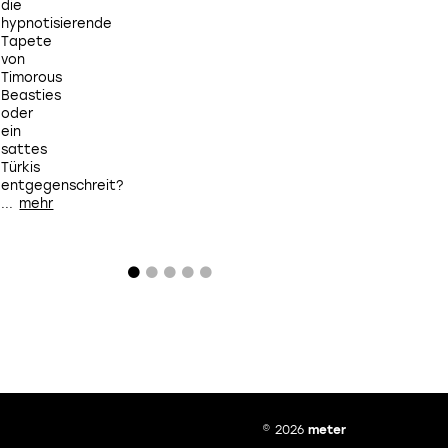
die
sorgen.
hypnotisierende
Tapete
von
Timorous
Beasties
oder
ein
sattes
Türkis
entgegenschreit?
...
© 2026
meter