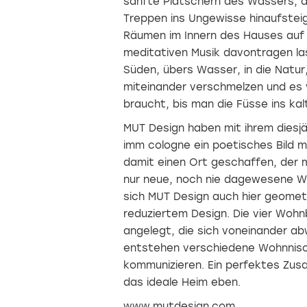
sanfte Plätschern des Wassers, d
Treppen ins Ungewisse hinaufstei
Räumen im Innern des Hauses auf d
meditativen Musik davontragen las
Süden, übers Wasser, in die Natur
miteinander verschmelzen und es 
braucht, bis man die Füsse ins ka
MUT Design haben mit ihrem diesj
imm cologne ein poetisches Bild 
damit einen Ort geschaffen, der m
nur neue, noch nie dagewesene W
sich MUT Design auch hier geomet
reduziertem Design. Die vier Wohn
angelegt, die sich voneinander ab
entstehen verschiedene Wohnnisc
kommunizieren. Ein perfektes Zus
das ideale Heim eben.
www.mutdesign.com