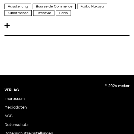
Ausstellung
Bourse de Commerce
Fujiko Nakaya
Kunstmesse
Lifestyle
Paris
© 2026
meter
VERLAG
Impressum
Mediadaten
AGB
Datenschutz
Datenschutzeinstellungen