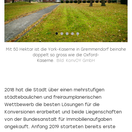
Mit 50 Hektar ist die York-Kaserne in Gremmendorf beinahe
doppelt so gross wie die Oxford-
g-
Kaserne.
Bild: KonvOY GmbH
A
2018 hat die Stadt über einen mehrstufigen
städtebaulichen und freiraumplanerischen
Wettbewerb die besten Lösungen für die
Konversionen erarbeitet und beide Liegenschaften
von der Bundesanstalt für Immobilienaufgaben
angekauft. Anfang 2019 starteten bereits erste