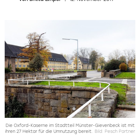
d-
Die Oxford-Kaserne im Stadtteil Münster-Gievenbeck ist mit
N
ihren 27 Hektar für die Umnutzung bereit.
Bild: Pesch Partner