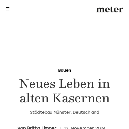
me
me
Bauen
Neues Leben in
alten Kasernen
Städtebau Münster, Deutschland
Britta Limper
12. November 2019