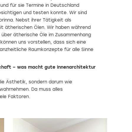
the
ein
schönsten
 und für sie Termine in Deutschland
Office
Atelier
Von
Bars
esichtigen und testen konnte. Wir sind
-
aussen erinnert
und
Leben
das
Restaurants
inna. Nebst ihrer Tätigkeit als
und
Nichetto
2023
Bereits
it ätherischen Ölen. Wir haben während
Arbeiten
Studio
zum
mit
an die
fünften
l über ätherische Öle im Zusammenhang
Kunst.
Villa
Mal
können uns vorstellen, dass sich eine
Kunterbunt,
hat
nzheitliche Raumkonzepte für alle Sinne
im
der
Innern
Callwey
zeigt
Verlag
sich ein
mit
schaft – was macht gute Innenarchitektur
inspirierender
seinen
Ort,
Partnern
die Ästhetik, sondern darum wie
wo
den
Arbeit,
Interior-
 wahrnehmen. Da muss alles
Kreativität
und
le Faktoren.
und
Gastronomie-
Vergnügen
Award
zusammenfliessen.
«Die
schönsten
Restaurants
und
Bars»