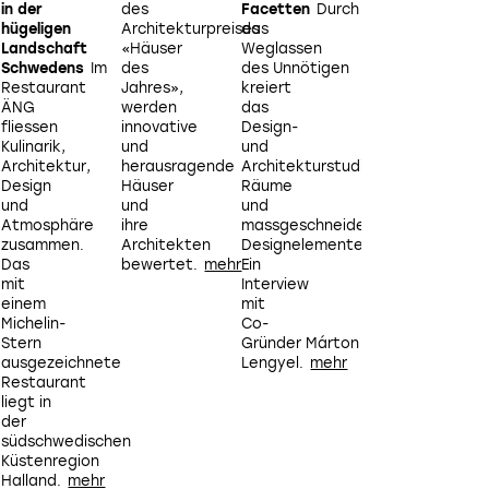
in der
des
Facetten
Durch
the
e
hügeligen
Architekturpreises
das
Office
A
Landschaft
«Häuser
Weglassen
-
Schwedens
Im
des
des Unnötigen
Leben
Restaurant
Jahres»,
kreiert
und
ÄNG
werden
das
Arbeiten
fliessen
innovative
Design-
mit
a
Kulinarik,
und
und
Kunst.
V
Architektur,
herausragende
Architekturstudio «URBA» minima
Design
Häuser
Räume
und
und
und
I
Atmosphäre
ihre
massgeschneiderte
z
zusammen.
Architekten
Designelemente.
s
Das
bewertet.
Ein
i
mit
Interview
O
einem
mit
Michelin-
Co-
A
Stern
Gründer Márton
K
ausgezeichnete
Lengyel.
Restaurant
liegt in
der
südschwedischen
Küstenregion
Halland.