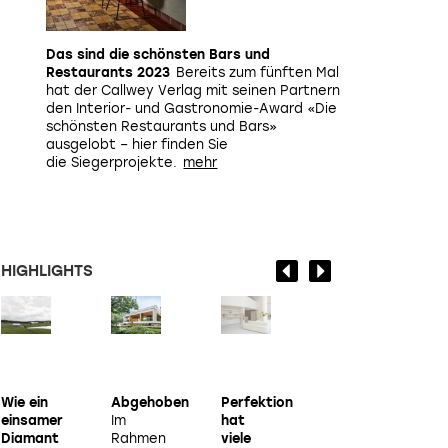
Das sind die schönsten Bars und
Restaurants 2023
Bereits zum fünften Mal
hat der Callwey Verlag mit seinen Partnern
den Interior- und Gastronomie-Award «Die
schönsten Restaurants und Bars»
ausgelobt – hier finden Sie
die Siegerprojekte.
... auch Privatprojekte wie dieses luxuriöse Zweifamilienhau
HIGHLIGHTS
Wie ein
Abgehoben
Perfektion
Nobilis
V
einsamer
Im
hat
Estate
Diamant
Rahmen
viele
Back in
a