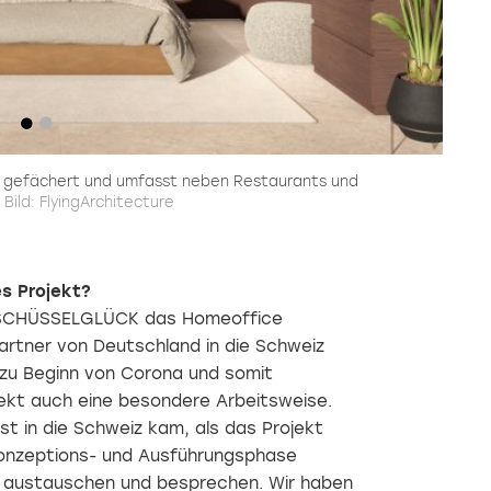
t gefächert und umfasst neben Restaurants und
Bild: FlyingArchitecture
s Projekt?
n SCHÜSSELGLÜCK das Homeoffice
Partner von Deutschland in die Schweiz
 zu Beginn von Corona und somit
ekt auch eine besondere Arbeitsweise.
st in die Schweiz kam, als das Projekt
Nobilis
Viel
Das
Konzeptions- und Ausführungsphase
Estate
mehr
sind
Back in
als nur
die
ll austauschen und besprechen. Wir haben