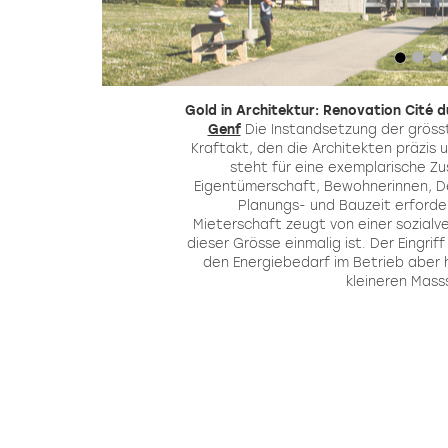
on
Gold in Architektur: Renovation Cité d
l
Genf
Die Instandsetzung der gröss
ner
Kraftakt, den die Architekten präzis 
ün
steht für eine exemplarische 
Eigentümerschaft, Bewohnerinnen, D
 in
Planungs- und Bauzeit erforde
in
Mieterschaft zeugt von einer sozialve
ge
dieser Grösse einmalig ist. Der Eingriff
den Energiebedarf im Betrieb aber ha
kleineren Mass