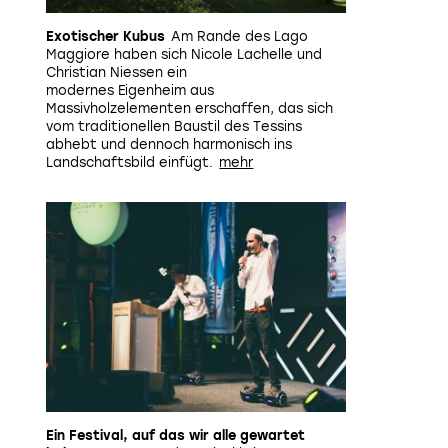
Exotischer Kubus
Am Rande des Lago
Maggiore haben sich Nicole Lachelle und
Christian Niessen ein
modernes Eigenheim aus
Massivholzelementen erschaffen, das sich
Silber in Architektur: Instandsetzung, Umbau und Erweiter
vom traditionellen Baustil des Tessins
von
Elisabeth & Martin Boesch Architekten, Zürich
Martin u
abhebt und dennoch harmonisch ins
das denkmalgeschützte Theater selbstbewusst mit neuen T
Landschaftsbild einfügt.
Bereiche haben sie sorgfältig saniert. Das Resultat wirkt
verwischt die zeitlichen Grenzen. Das Projekt ist eine d
baukünstlerische Sonderleistung. Das zeugt von Fingersp
Dreizehn Jahre nahm die Planungs- und Bauzeit in Anspruc
Verzögerungen, die das Projekt erleiden musste, sind dem f
anzusehen. Auch das ist bemerkenswert im neuen Kapitel
Theaters.
Bild: Boesch Architekte
Ein Festival, auf das wir alle gewartet