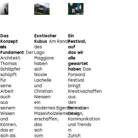
Das
Exotischer
Ein
3 Tage
E
Konzept
Kubus
Am Rande
Festival,
in
hm
als
des
auf
Cape
Fundament
Der
Lago
das wir
Town
Die
s
Architekt
Maggiore
alle
südafrikanische
Thomas
haben
gewartet
Metropole
Schläpfer
sich
haben
Das
sprudelt
schöpft
Nicole
Forward
vor
für
Lachelle
Festival
künstlerischer
K
seine
und
bringt
Energie
Arbeit
Christian
Kreativschaffende
und
Q
auch
Niessen
aus
könnte
aus
ein
den
kontrastreicher
seinem
modernes Eigenheim aus
Bereichen
nicht
Wissen
Massivholzelementen
Design,
sein.
und
erschaffen,
Kommunikation
Wir
Können,
das
und Trends
haben
das er
sich
in
uns
sich als
vom
Zürich
vom