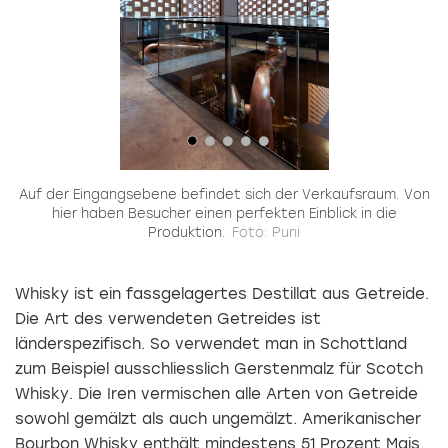
n
Auf der Eingangsebene befindet sich der Verkaufsraum. Von
D
r
hier haben Besucher einen perfekten Einblick in die
i
Produktion.
Foto: Puni
Whisky ist ein fassgelagertes Destillat aus Getreide.
Die Art des verwendeten Getreides ist
länderspezifisch. So verwendet man in Schottland
zum Beispiel ausschliesslich Gerstenmalz für Scotch
Whisky. Die Iren vermischen alle Arten von Getreide
sowohl gemälzt als auch ungemälzt. Amerikanischer
Bourbon Whisky enthält mindestens 51 Prozent Mais.