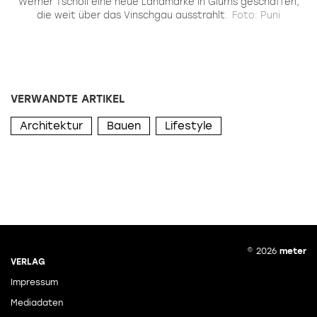
Werner Tscholl eine neue Landmarke in Glurns geschaffen,
die weit über das Vinschgau ausstrahlt.
Foto: Puni
VERWANDTE ARTIKEL
Architektur
Bauen
Lifestyle
© 2026
meter
VERLAG
Impressum
Mediadaten