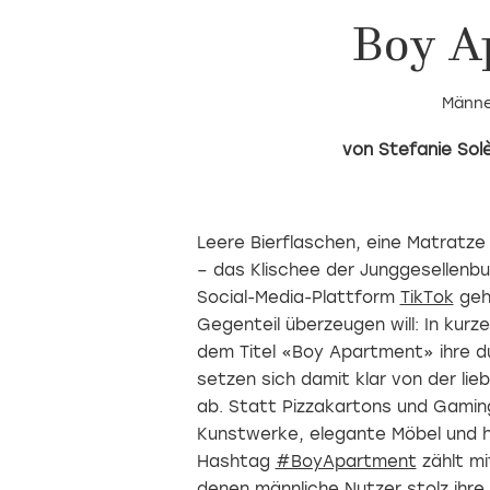
Boy A
Männe
Stefanie Sol
Leere Bierflaschen, eine Matratze
– das Klischee der Junggesellenbu
Social-Media-Plattform
TikTok
geht
Gegenteil überzeugen will: In kurz
dem Titel «Boy Apartment» ihre d
setzen sich damit klar von der li
ab. Statt Pizzakartons und Gaming
Kunstwerke, elegante Möbel und 
Hashtag
#BoyApartment
zählt mi
denen männliche Nutzer stolz ihre