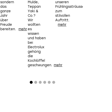
sondern
Mulde,
unseren
Tipps
K
das
Teppan
Frühlingssträussen
für
ganze
Yaki &
zum
einen
R
Jahr
Co.?
stilvollen
aufgeräumten
h
über
Wir
Auftritt.
Kleiderschrank
Freude
wollten
die
bereiten.
es
Anleitung
wissen
für ein
und haben
bewussteres
bei
Leben
Electrolux
für
gehörig
Millionen
die
geliefert
Kochlöffel
hat.
geschwungen.