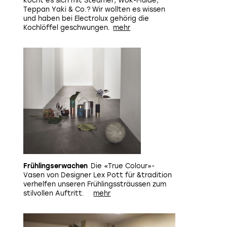
kocht es sich mit Steamer, Wok-Mulde,
Teppan Yaki & Co.? Wir wollten es wissen
und haben bei Electrolux gehörig die
Kochlöffel geschwungen.
Frühlingserwachen
Die «True Colour»-
Vasen von Designer Lex Pott für &tradition
verhelfen unseren Frühlingssträussen zum
Hochwertige Materialien und klare Formen finden sich in Be
stilvollen Auftritt.
Yorker Apartment.
Bild: Ben Taylo