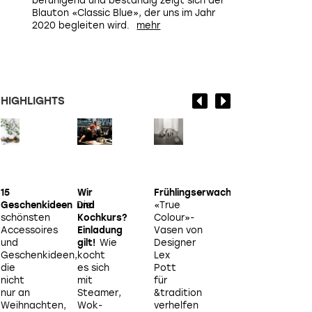
beruhigend und beständig zeigt sich der
Blauton «Classic Blue», der uns im Jahr
2020 begleiten wird.
HIGHLIGHTS
15
Wir
Frühlingserwachen
Das
Die
Geschenkideen
Die
und
«True
kondoisierte
schönsten
Kochkurs?
Colour»-
Heim
Wie
Accessoires
Einladung
Vasen von
die 34-
und
gilt!
Wie
Designer
jährige
Geschenkideen,
kocht
Lex
Japanerin
die
es sich
Pott
Marie
nicht
mit
für
Kondō
k
nur an
Steamer,
&tradition
mit
–
Weihnachten,
Wok-
verhelfen
ihren