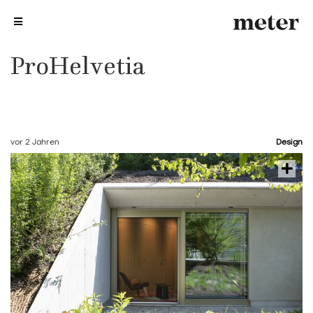
me
me
ProHelvetia
vor 2 Jahren
Design