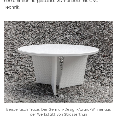
herkömmlich hergestellte 3D-Paneele mit CNC-
Technik.
ild
Beistelltisch Trace: Der German-Design-Award-Winner aus
..
der Werkstatt von Strasserthun