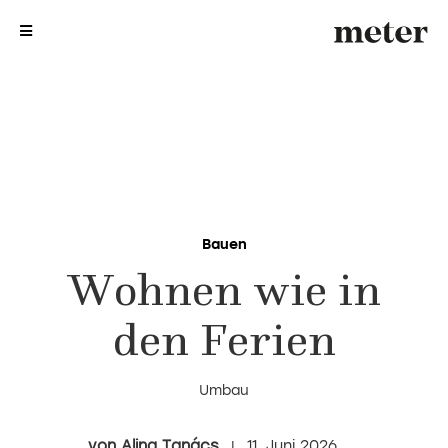
me
me
Bauen
Wohnen wie in
den Ferien
Umbau
Alina Tanács
11. Juni 2026