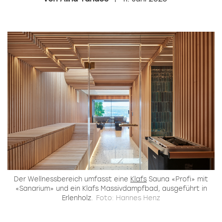
Der Wellnessbereich umfasst eine
Klafs
Sauna «Profi» mit
«Sanarium» und ein Klafs Massivdampfbad, ausgeführt in
Erlenholz.
Foto: Hannes Henz